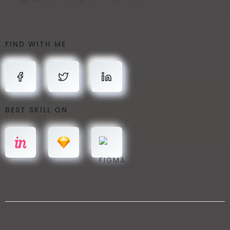
FIND WITH ME
BEST SKILL ON