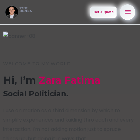
Get A Quote
WELCOME TO MY WORLD
Hi, I’m
Zara Fatima
Social Politician.
I use animation as a third dimension by which to
simplify experiences and kuiding thro each and every
interaction. I’m not adding motion just to spruce
things up, but doing it in ways that.