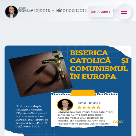
Home
Projects
Biserica Catolică și comunis ...
Get A Quote