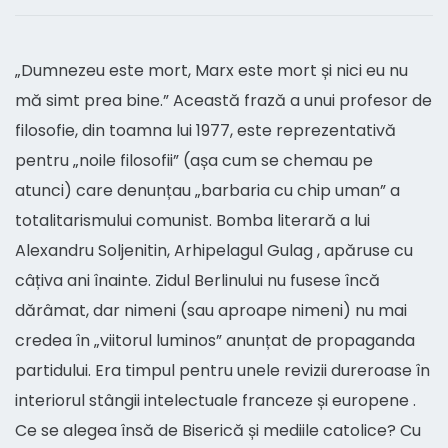
„Dumnezeu este mort, Marx este mort și nici eu nu
mă simt prea bine.” Această frază a unui profesor de
filosofie, din toamna lui 1977, este reprezentativă
pentru „noile filosofii” (așa cum se chemau pe
atunci) care denunțau „barbaria cu chip uman” a
totalitarismului comunist. Bomba literară a lui
Alexandru Soljenitin, Arhipelagul Gulag , apăruse cu
câțiva ani înainte. Zidul Berlinului nu fusese încă
dărâmat, dar nimeni (sau aproape nimeni) nu mai
credea în „viitorul luminos” anunțat de propaganda
partidului. Era timpul pentru unele revizii dureroase în
interiorul stângii intelectuale franceze și europene .
Ce se alegea însă de Biserică și mediile catolice? Cu