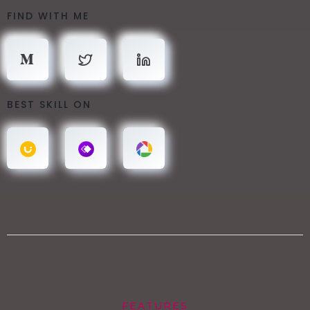
FIND WITH ME
BEST SKILL ON
FEATURES