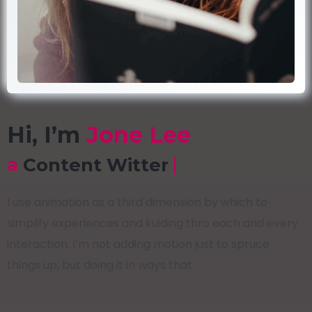
Hi, I’m
Jone Lee
a
SEO Marketer
I use animation as a third dimension by which to
simplify experiences and kuiding thro each and every
interaction. I’m not adding motion just to spruce
things up, but doing it in ways that.