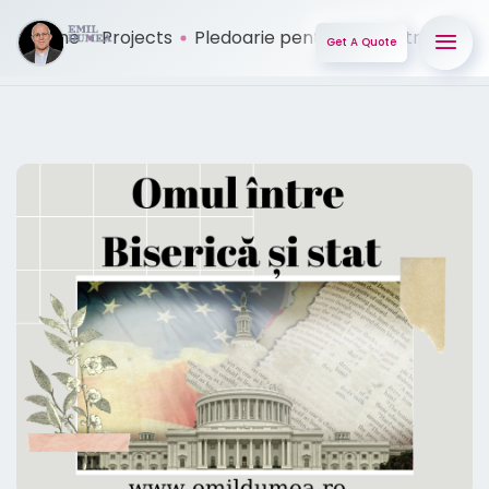
Home
Projects
Pledoarie pentru omul între B ...
Get A Quote