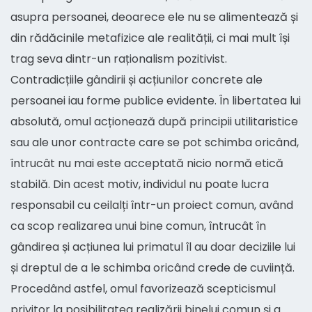
asupra persoanei, deoarece ele nu se alimentează și
din rădăcinile metafizice ale realității, ci mai mult își
trag seva dintr-un raționalism pozitivist.
Contradicțiile gândirii și acțiunilor concrete ale
persoanei iau forme publice evidente. În libertatea lui
absolută, omul acționează după principii utilitaristice
sau ale unor contracte care se pot schimba oricând,
întrucât nu mai este acceptată nicio normă etică
stabilă. Din acest motiv, individul nu poate lucra
responsabil cu ceilalți într-un proiect comun, având
ca scop realizarea unui bine comun, întrucât în
gândirea și acțiunea lui primatul îl au doar deciziile lui
și dreptul de a le schimba oricând crede de cuviință.
Procedând astfel, omul favorizează scepticismul
privitor la posibilitatea realizării binelui comun și a