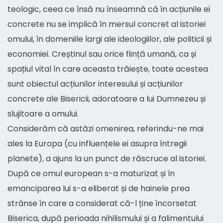
teologic, ceea ce însă nu înseamnă că în acțiunile ei
concrete nu se implică în mersul concret al istoriei
omului, în domeniile largi ale ideologiilor, ale politicii și
economiei. Creștinul sau orice ființă umană, ca și
spațiul vital în care aceasta trăiește, toate acestea
sunt obiectul acțiunilor interesului și acțiunilor
concrete ale Bisericii, adoratoare a lui Dumnezeu și
slujitoare a omului.
Considerăm că astăzi omenirea, referindu-ne mai
ales la Europa (cu influențele ei asupra întregii
planete), a ajuns la un punct de răscruce al istoriei.
După ce omul european s-a maturizat și în
emanciparea lui s-a eliberat și de hainele prea
strânse în care a considerat că-l ține încorsetat
Biserica, după perioada nihilismului și a falimentului