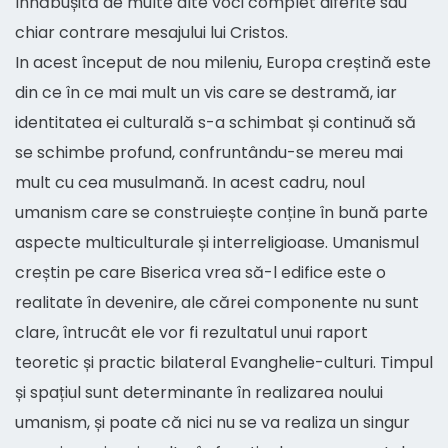
înnăbușită de multe alte voci complet diferite sau
chiar contrare mesajului lui Cristos.
In acest început de nou mileniu, Europa creștină este
din ce în ce mai mult un vis care se destramă, iar
identitatea ei culturală s-a schimbat și continuă să
se schimbe profund, confruntându-se mereu mai
mult cu cea musulmană. In acest cadru, noul
umanism care se construiește conține în bună parte
aspecte multiculturale și interreligioase. Umanismul
creștin pe care Biserica vrea să-l edifice este o
realitate în devenire, ale cărei componente nu sunt
clare, întrucât ele vor fi rezultatul unui raport
teoretic și practic bilateral Evanghelie-culturi. Timpul
și spațiul sunt determinante în realizarea noului
umanism, și poate că nici nu se va realiza un singur