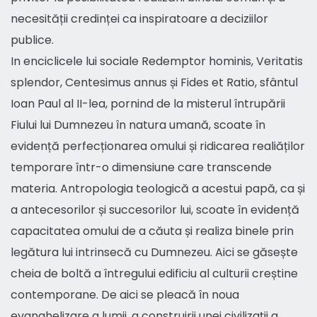
necesității credinței ca inspiratoare a deciziilor
publice.
In enciclicele lui sociale Redemptor hominis, Veritatis
splendor, Centesimus annus și Fides et Ratio, sfântul
Ioan Paul al II-lea, pornind de la misterul întrupării
Fiului lui Dumnezeu în natura umană, scoate în
evidență perfecționarea omului și ridicarea realiăților
temporare într-o dimensiune care transcende
materia. Antropologia teologică a acestui papă, ca și
a antecesorilor și succesorilor lui, scoate în evidență
capacitatea omului de a căuta și realiza binele prin
legătura lui intrinsecă cu Dumnezeu. Aici se găsește
cheia de boltă a întregului edificiu al culturii creștine
contemporane. De aici se pleacă în noua
evanghelizare a lumii, a construirii unei civilizații a