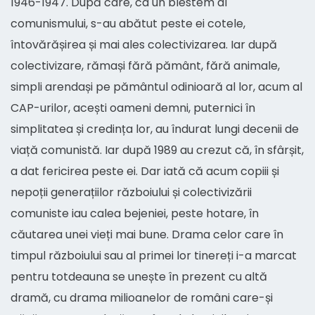
1946-1947. După care, ca un blestem al
comunismului, s-au abătut peste ei cotele,
întovărășirea și mai ales colectivizarea. Iar după
colectivizare, rămași fără pământ, fără animale,
simpli arendași pe pământul odinioară al lor, acum al
CAP-urilor, acești oameni demni, puternici în
simplitatea și credința lor, au îndurat lungi decenii de
viață comunistă. Iar după 1989 au crezut că, în sfârșit,
a dat fericirea peste ei. Dar iată că acum copiii și
nepoții generațiilor războiului și colectivizării
comuniste iau calea bejeniei, peste hotare, în
căutarea unei vieți mai bune. Drama celor care în
timpul războiului sau al primei lor tinereți i-a marcat
pentru totdeauna se unește în prezent cu altă
dramă, cu drama milioanelor de români care-și