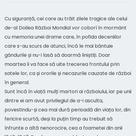
Cu siguranță, cei care au trăit zilele tragice ale celui
de-al Doilea Război Mondial vor coborî în mormânt
cu memoria unei drame care, în pofida deceniilor
care s-au scurs de atunci, încă le mai bântuie
gândurile și nu-i lasă să doarmă liniștiți. Doar
moartea îi va face să uite trecerea frontului prin
satele lor, ca și ororile și necazurile cauzate de război
în general.
Sunt încă în viață mulți martori ai războiului, iar pe unii
dintre ei am avut privilegiul de a-i asculta,
povestindu-și cea mai dură perioadă din viața lor, din
fericire scurtă, deși la puțin timp au trebuit să
înfrunte o altă nenorocire, cea a foametei din anii