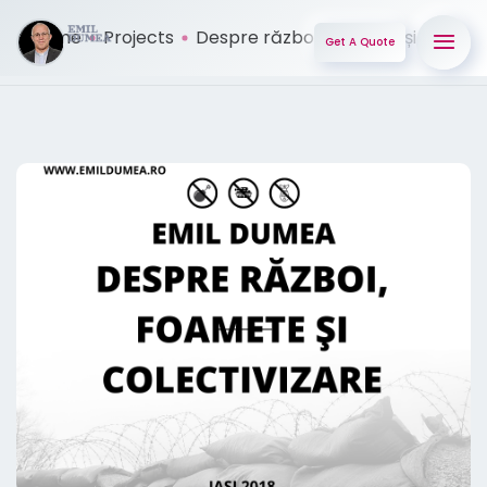
Home
Projects
Despre război, foamete și co ...
Get A Quote