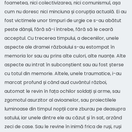
foametea, nici colectivizarea, nici comunismul, așa
cum nu doresc nici minciuna și corupția actuală. Ei au
fost victimele unor timpuri de urgie ce s-au abătut
peste dânșii, fără să-i întrebe, fără să le ceară
acceptul. Cu trecerea timpului, a deceniilor, unele
aspecte ale dramei războiului s-au estompat în
memoria lor sau au prins alte culori, alte nuanțe. Alte
aspecte au intrat în subconștient sau au fost șterse
cu totul din memorie. Altele, unele traumatice, i-au
marcat profund și când aud cuvântul război,
automat le revin în fața ochilor soldați și arme, sau
zgomotul asurzitor al avioanelor, sau proiectilele
luminoase din timpul nopții care zburau pe deasupra
satului, iar unele dintre ele au căzut și în sat, arzând
zeci de case. Sau le revine în inimă frica de ruși, ruși