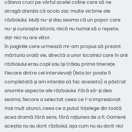
câteva cruci pe vârful acelei coline care să ne
atragă atenția că acolo zac multe victime ale
războiului. Mulți nu-și dau seama că un popor care
nu-și cunoaște istoria, riscă nu numai să o repete,
dar nici nu are viitor.
În paginile care urmează mi-am propus să prezint
mărturia orală vie, directă a unor localnici care în anii
războiului erau copii sau își trăiau prima tinerețe.
Fiecare dintre cei intervievați (lista lor poate fi
completată și am intenția să fac aceasta) a păstrat
anumite aspecte ale războiului. Fără să-și dea
seama, fiecare a selectat ceea ce l-a impresionat
mai mult atunci, ceea ce a putut înțelege din toată
acea dramă fără sens, fără rațiunea de a fi. Oamenii
aceștia nu au dorit războiul, așa cum nu au dorit nici