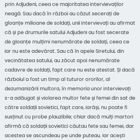
prin Adjudeni, ceea ce majoritatea intervievaților
neagă. Sau dacă în război au căzut secerați de
gloanțe milioane de soldați, unii intervievați au afirmat
că și pe drumurile satului Adjudeni au fost secerate
de gloanțe mulțimi nenumărate de soldați, ceea ce
iar nu este adevărat. Sau că în apele Siretului, din
vecinătatea satului, au zăcut apoi nenumărate
cadavre de soldați, fapt care nu este atestat. Și dacă
războiul a fost un timp al tuturor ororilor, al
dezumanizării multora, în memoria unor intervievați
s-a adăugat și violarea multor fete și femei din sat de
către soldații sovietici, fapt care, iarăși, nu poate fi
susținut cu probe plauzibile; chiar dacă mulți martori
afirmă că soldații sovietici căutau fete sau femei, dar
acestea se ascundeau pe unde puteau. Iar acești