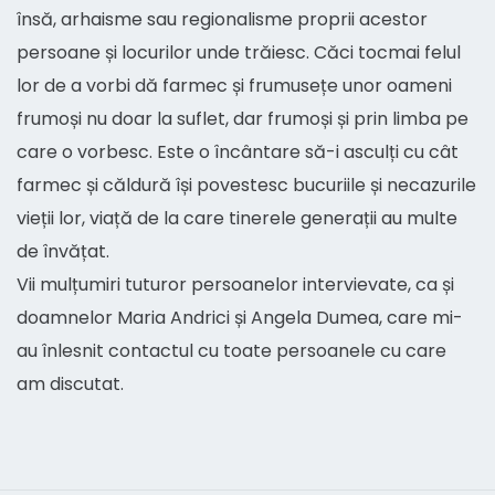
însă, arhaisme sau regionalisme proprii acestor
persoane și locurilor unde trăiesc. Căci tocmai felul
lor de a vorbi dă farmec și frumusețe unor oameni
frumoși nu doar la suflet, dar frumoși și prin limba pe
care o vorbesc. Este o încântare să-i asculți cu cât
farmec și căldură își povestesc bucuriile și necazurile
vieții lor, viață de la care tinerele generații au multe
de învățat.
Vii mulțumiri tuturor persoanelor intervievate, ca și
doamnelor Maria Andrici și Angela Dumea, care mi-
au înlesnit contactul cu toate persoanele cu care
am discutat.