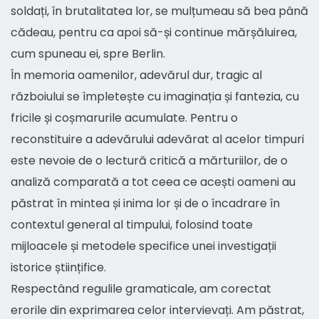
soldați, în brutalitatea lor, se mulțumeau să bea până
cădeau, pentru ca apoi să-și continue mărșăluirea,
cum spuneau ei, spre Berlin.
În memoria oamenilor, adevărul dur, tragic al
războiului se împletește cu imaginația și fantezia, cu
fricile și coșmarurile acumulate. Pentru o
reconstituire a adevărului adevărat al acelor timpuri
este nevoie de o lectură critică a mărturiilor, de o
analiză comparată a tot ceea ce acești oameni au
păstrat în mintea și inima lor și de o încadrare în
contextul general al timpului, folosind toate
mijloacele și metodele specifice unei investigații
istorice științifice.
Respectând regulile gramaticale, am corectat
erorile din exprimarea celor intervievați. Am păstrat,