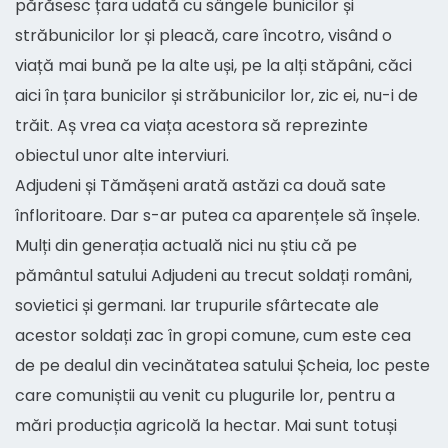
părăsesc țara udată cu sângele bunicilor și
străbunicilor lor și pleacă, care încotro, visând o
viață mai bună pe la alte uși, pe la alți stăpâni, căci
aici în țara bunicilor și străbunicilor lor, zic ei, nu-i de
trăit. Aș vrea ca viața acestora să reprezinte
obiectul unor alte interviuri.
Adjudeni și Tămășeni arată astăzi ca două sate
înfloritoare. Dar s-ar putea ca aparențele să înșele.
Mulți din generația actuală nici nu știu că pe
pământul satului Adjudeni au trecut soldați români,
sovietici și germani. Iar trupurile sfârtecate ale
acestor soldați zac în gropi comune, cum este cea
de pe dealul din vecinătatea satului Șcheia, loc peste
care comuniștii au venit cu plugurile lor, pentru a
mări producția agricolă la hectar. Mai sunt totuși