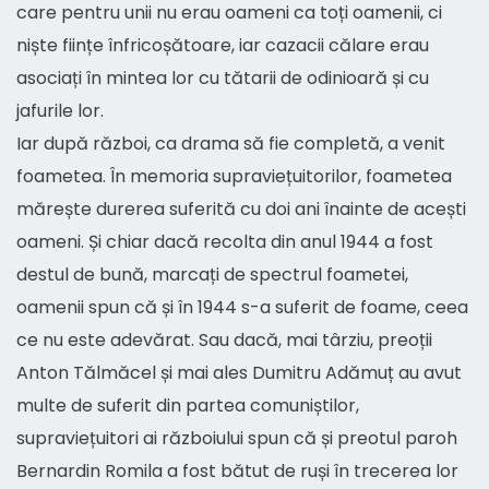
care pentru unii nu erau oameni ca toți oamenii, ci
niște ființe înfricoșătoare, iar cazacii călare erau
asociați în mintea lor cu tătarii de odinioară și cu
jafurile lor.
Iar după război, ca drama să fie completă, a venit
foametea. În memoria supraviețuitorilor, foametea
mărește durerea suferită cu doi ani înainte de acești
oameni. Și chiar dacă recolta din anul 1944 a fost
destul de bună, marcați de spectrul foametei,
oamenii spun că și în 1944 s-a suferit de foame, ceea
ce nu este adevărat. Sau dacă, mai târziu, preoții
Anton Tălmăcel și mai ales Dumitru Adămuț au avut
multe de suferit din partea comuniștilor,
supraviețuitori ai războiului spun că și preotul paroh
Bernardin Romila a fost bătut de ruși în trecerea lor