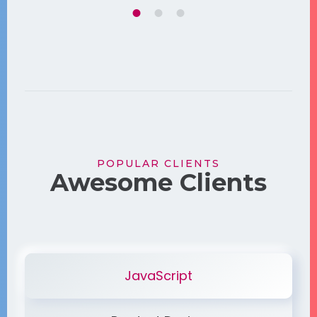
Ut
M
t
P
s
t
p
POPULAR CLIENTS
Awesome Clients
JavaScript